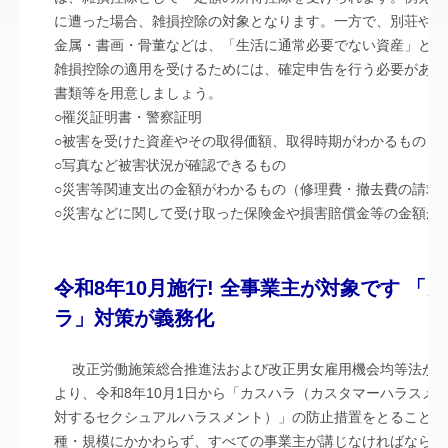
に遭った場合、雑損控除の対象となります。一方で、別荘や、
金属・書画・骨董などは、「生活に通常必要でない資産」とさ
雑損控除の適用を受けるためには、確定申告を行う必要があり
書類等を用意しましょう。
○罹災証明書・警察証明
○被害を受けた資産やその取得価額、取得時期がわかるもの
○写真など被害状況が確認できるもの
○災害等関連支出の金額がわかるもの（修理費・撤去費の請求
○災害などに関して受け取った保険金や損害賠償金等の金額が
令和8年10月施行! 全事業主が対象です 
ラ」対策が義務化
改正労働施策総合推進法および改正男女雇用機会均等法が令
より、令和8年10月1日から「カスハラ（カスタマーハラスメ
対するセクシュアルハラスメント）」の防止措置をとることが
種・規模にかかわらず、すべての事業主が講じなければなら