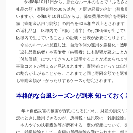
令和8年10月1日から、新たなルールのもとで「ふるさと
礼品の額（寄附金額の30％以内）と関連経費の合計（募集費用
いますが、令和8年10月1日からは、募集費用の割合を寄附金
額（寄附金活用可能額）の割合を60％相当以上とされます（
の返礼品は、区域内で「相応（過半）の付加価値が生じている
区域内で生じていること」の証明・公表が必要になります
今回のルールの見直しは、自治体側の運用を厳格化・透明化
（返礼品提供者）や寄附者（納税者）にも影響が及ぶことが見
（付加価値）についてきちんと説明することが求められます。
事務コストが増えると見込まれます。寄附者にとっては自治体
の割合が上がることから、これまでと同じ寄附金額でも返礼品
も寄附金額が上がったりするケースが想定されます。
本格的な台風シーズンが到来 知っておくと安
年々自然災害の被害が深刻になるにつれ、財産の損失リスクも高まっています。そうした苦しい状
況のときに活用できるのが、所得税・住民税の「雑損控除
本人やその扶養親族等が所有する一定の資産について、災害
は、雑損控除として一定額の所得控除を受けられます。例えば