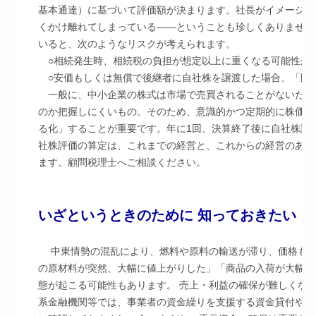
基本通達）に基づいて評価額が決まります。社長がイメージし
くかけ離れてしまっている――ということも珍しくありません
いると、次のようなリスクが考えられます。
○相続発生時、相続税の負担が想定以上に重くなる可能性が
○安価もしくは無償で後継者に自社株を譲渡した場合、「贈
一般に、中小企業の株式は市場で売買されることがないため
のか把握しにくいもの。そのため、意識的かつ定期的に株価の
る化」することが重要です。年に1回、決算終了後に自社株評
社株評価の算定は、これまでの経営と、これからの経営のあり
ます。顧問税理士へご相談ください。
いざというときのために 知っておきたい！
中東情勢の混乱により、燃料や原料の輸送が滞り、価格も
の原材料が突然、大幅に値上がりした」「商品の入荷が大幅に
態が起こる可能性もあります。 売上・利益の確保が難しくな
系金融機関等では、事業者の資金繰りを支援する資金貸付や信