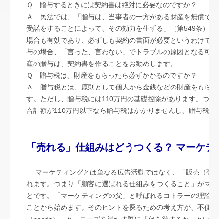
経営改善オンデマンド講座
Ｑ 贈与するときには契約書は絶対に必要なのですか？
Ａ 民法では、「贈与は、当事者の一方がある財産を無償で相
証憑保存機能
受諾をすることによって、その効力を生ずる」（第549条）
場合も有効であり、必ずしも契約の書面が必要というわけでは
与の場合、「言った、言わない」でトラブルの原因となる可能
産の贈与は、契約書を作ることをお勧めします。
Ｑ 贈与税は、財産をもらったら必ずかかるのですか？
Ａ 贈与税とは、原則として個人から金銭などの財産をもらっ
す。ただし、贈与税には110万円の基礎控除があります。つま
合計額が110万円以下なら贈与税はかかりませんし、贈与税
「売れる」仕組みはどうつくる？ マーケ
マーケティングとは単なる広告活動ではなく、「販売（強
れます。つまり「顧客に選ばれる仕組みをつくること」がマー
とです。「マーケティングの父」と呼ばれるコトラーの理論で
ことから始めます。そのヒントを探るための考え方が、不便や