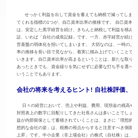
せっかく利益を出して資金を蓄えても納税で減ってしまう
てくれる指標の1つが、自己資本比率の推移です。 自己資本
は、安定した黒字経営を続け、きちんと納税して利益を積み重
証、いわば「自社の成長記録」です。一方、赤字経営が続けば
営基盤の弱体化を招いてしまいます。 大切なのは、一時の上
率の推移を長い目で見ながら、着実に積み上げていくことです
いきます。自己資本比率が高まるということは、新たな取り組
あったときでも、資金繰りを気にせずに必要な打ち手を選べる
いうことでもあります。
会社の将来を考えるヒント! 自社株評価、
日々の経営において、売上や利益、費用、現預金の残高や自己資本の状況など、損益計算書・貸借
対照表上の数字に目配りしてきた社長さんは多いことでしょう
益が内部留保として蓄積されていくことは、まさに「理想的な
想的な会社の姿」は、税務の視点からすると注意すべき側面も
上昇」です。中小企業（非上場会社）の株式（自社株）は、国