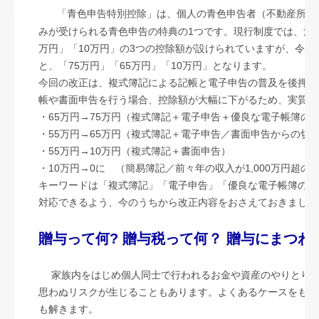
セミナー案内
「青色申告特別控除」は、個人の青色申告者（不動産所得
みが受けられる青色申告の特典の1つです。現行制度では、満た
リンク集
万円」「10万円」の3つの控除額が設けられていますが、令和
と、「75万円」「65万円」「10万円」となります。
お問合せ
今回の改正は、複式簿記による記帳と電子申告の普及を後押し
帳や書面申告を行う場合、控除額が大幅に下がるため、実質
病院・診療所の皆様へ
・65万円→75万円（複式簿記＋電子申告＋優良な電子帳簿の
補助金・助成金・融資情報
・55万円→65万円（複式簿記＋電子申告／書面申告からの切
・55万円→10万円（複式簿記＋書面申告）
関与先向け融資商品ご紹介
・10万円→0に （簡易簿記／前々年の収入が1,000万円超の
キーワードは「複式簿記」「電子申告」「優良な電子帳簿の保
経営者お役立ち情報
対応できるよう、今のうちから改正内容をおさえておきまし
TKCシステムQ&A
贈与って何? 贈与税って何？ 贈与にまつ
経営革新等支援機関とは
家族内をはじめ個人同士で行われるお金や資産のやりとり。それが法律上の「贈与」とみなされ、
思わぬリスクが生じることもあります。よくあるケースをもと
経営改善計画の策定支援
も解きます。