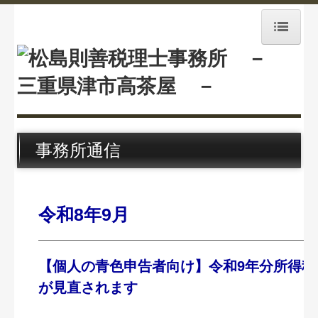
ホーム
業務案内
経営理念
事務所通信
事務所紹介
事務所通信
令和8年9月
採用情報
相続税料金案内
【個人の青色申告者向け】令和9年分所得税
が見直されます
交通案内