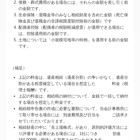
債務・葬式費用がある場合には、それらの金額を差し引く前
経営改善オンデマンド講座
の金額です。
生命保険・退職金等のみなし相続財産を含めた金額（死亡保
証憑保存機能
険金及び退職金の非課税限度額控除前の金額）です
配偶者控除（配偶者の税額軽減措置）が適用できる場合に
は、控除適用前の金額です。
土地については「小規模宅地等の特例」を適用する前の金額
です。
（補足）
上記の料金は、遺産相続（遺産分割）の争いがなく、遺産分
割がある程度確定している場合を想定した 料金（税
理士報酬）です。
上記の料金は、相続税の納付について、金銭で一括して納付
する場合を想定した料金です。
相続税申告書の作成に必要な書類について、当会計事務所に
て取り寄せる場合には、別途費用及び日当を ご請求さ
せていただいております。
相続財産の中に「非上場株式」があり、原則的評価方法によ
り評価する必要がある場合には、1社につき 別途
150,000円（税抜）を加算させていただきます。