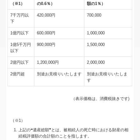
セミナー案内
（※1）
の0.6％）
額の1％）
7千万円以
420,000円
700,000
リンク集
下
お問合せ
1億円以下
600,000円
1,000,000
病院・診療所の皆様へ
1億5千万円
900,000円
1,500,000
以下
補助金・助成金・融資情報
2億円以下
1,200,000円
2,000,000
関与先向け融資商品ご紹介
2億円超
別途お見積りいたします
別途お見積りいたしま
す
経営者お役立ち情報
（表示価格は、消費税抜きです)
TKCシステムQ&A
経営革新等支援機関とは
（※1）
経営改善計画の策定支援
上記の❝遺産総額❞とは、被相続人の死亡時における財産の相
続税評価額の合計額のことを指します。