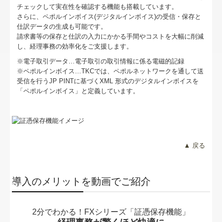
セミナー案内
チェックして実在性を確認する機能も搭載しています。
さらに、ペポルインボイス(デジタルインボイス)の受信・保存と
リンク集
仕訳データの生成も可能です。
請求書等の保存と仕訳の入力にかかる手間やコストを大幅に削減
し、経理事務の効率化をご支援します。
お問合せ
※電子取引データ…電子取引の取引情報に係る電磁的記録
病院・診療所の皆様へ
※ペポルインボイス…TKCでは、ペポルネットワークを通して送
受信を行うJP PINTに基づくXML 形式のデジタルインボイスを
「ペポルインボイス」と定義しています。
補助金・助成金・融資情報
関与先向け融資商品ご紹介
経営者お役立ち情報
▲ 戻る
TKCシステムQ&A
導入のメリットを動画でご紹介
経営革新等支援機関とは
経営改善計画の策定支援
2分でわかる！FXシリーズ「証憑保存機能」