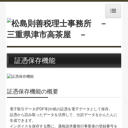
ホーム
業務案内
経営理念
証憑保存機能
事務所紹介
事務所通信
証憑保存機能の概要
採用情報
相続税料金案内
電子取引データ(PDF等)や紙の証憑を電子データとして保存。
証憑から読み取ったデータを活用して、仕訳データをかんたんに
交通案内
生成できます。
インボイスを保存する際に、適格請求書発行事業者の登録番号を