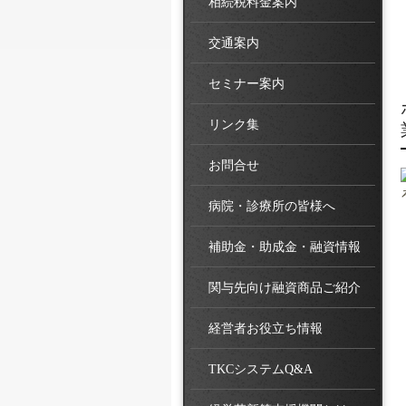
相続税料金案内
交通案内
セミナー案内
リンク集
お問合せ
病院・診療所の皆様へ
補助金・助成金・融資情報
関与先向け融資商品ご紹介
経営者お役立ち情報
TKCシステムQ&A