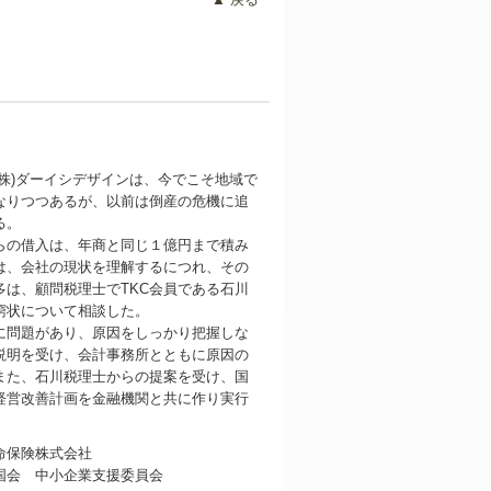
株)ダーイシデザインは、今でこそ地域で
なりつつあるが、以前は倒産の危機に追
る。
の借入は、年商と同じ１億円まで積み
は、会社の現状を理解するにつれ、その
多は、顧問税理士でTKC会員である石川
窮状について相談した。
問題があり、原因をしっかり把握しな
説明を受け、会計事務所とともに原因の
また、石川税理士からの提案を受け、国
経営改善計画を金融機関と共に作り実行
命保険株式会社
会 中小企業支援委員会