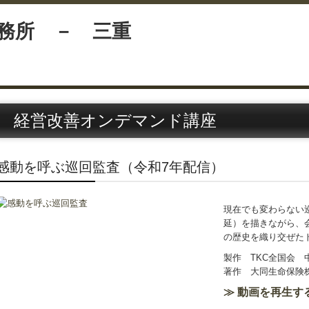
経営改善オンデマンド講座
感動を呼ぶ巡回監査（令和7年配信）
現在でも変わらない
延）を描きながら、
の歴史を織り交ぜた
製作 TKC全国会 
著作 大同生命保険
≫ 動画を再生する