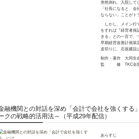
突然倒れ、入院して
「社長になると、会
ならない」ことがト
しかし、メイン行で
をすれば『経営者保
きる」との一言で、
早期経営改善計画策
皮切りに、石坂建設
制作・著作 大同生
監 修 TKC全国
金融機関との対話を深め「会計で会社を強くする」
ークの戦略的活用法～（平成29年配信）
あらすじ