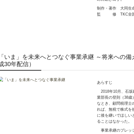
制作・著作 大同生
監 修 TKC全国
「いま」を未来へとつなぐ事業承継 ～将来への備
成30年配信）
あらすじ
2018年10月、石
業部長の登則（38
なとき、顧問税理士
れば、無税で株式を
に後を継いでほしい
ることはなかった。
事業承継のプレッシ