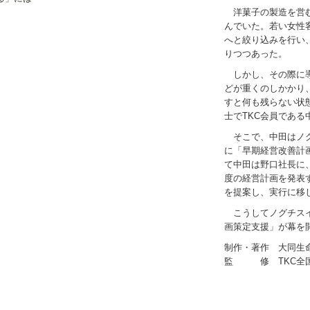
洋菓子の製造を営む
んでいた。若い女性
へと絞り込みを行い
りつつあった。
しかし、その際に導
どが重くのしかかり
すと何も残らない状
士でTKC会員であ
そこで、中田はノグ
に「早期経営改善計
て中田は野口社長に
度の経営計画を発表
を提案し、実行に移
こうしてノグチスイ
画策定支援」が幕を
制作・著作 大同生
監 修 TKC全国