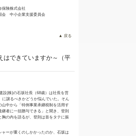
命保険株式会社
会 中小企業支援委員会
▲ 戻る
えはできていますか～（平
坂建設(株)の石坂社長（68歳）は社長を営
歳）に譲るべきかどうか悩んでいた。そん
の山中から「特例事業承継税制を活用す
後継者に一括贈与できる」と聞き、登則
と胸の内を語るが、登則は首をタテに振
ャーが重くのしかかったのか、石坂は