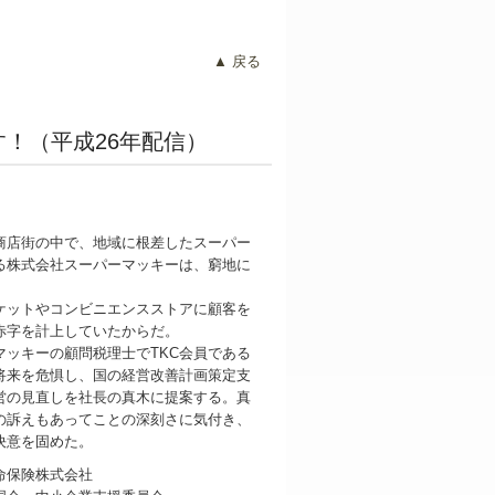
▲ 戻る
！（平成26年配信）
店街の中で、地域に根差したスーパー
る株式会社スーパーマッキーは、窮地に
ットやコンビニエンスストアに顧客を
赤字を計上していたからだ。
ッキーの顧問税理士でTKC会員である
将来を危惧し、国の経営改善計画策定支
営の見直しを社長の真木に提案する。真
の訴えもあってことの深刻さに気付き、
決意を固めた。
命保険株式会社