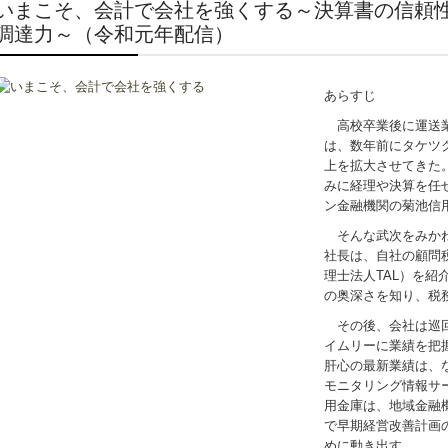
いまこそ、会計で会社を強くする～決算書の信頼
調達力～（令和元年配信）
あらすじ
高校卒業後に運送業
は、数年前にタケツ
上を拡大させてきた
みに経理や決算を任
ン金融機関の菊池信
そんな武次をみかね
社長は、自社の顧問
理士法人TAL）を紹
の奥深さを知り、税
その後、会社は巡回
イムリーに業績を把
肝心の最新業績は、な
モニタリング情報サ
用金庫は、地域金融
で早期経営改善計画
めに動き出す。