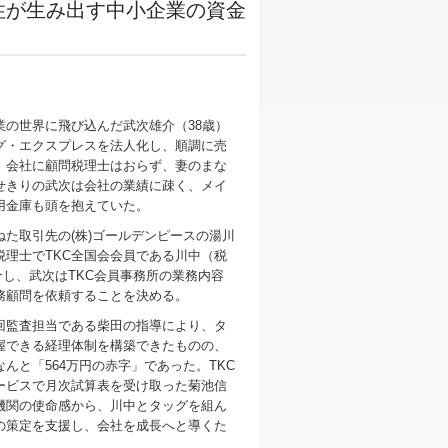
性が生み出す中小企業の資金
の世界に飛び込んだ武次雄介（38歳）
グ・エクスプレスを法人化し、順調に売
。会社に顧問税理士はおらず、妻のまな
せきりの武次は会社の業績に疎く、メイ
用金庫も頭を抱えていた。
た取引先の(株)ゴールデンピースの湯川
税理士でTKC全国会会員である川中（税
介し、武次はTKC会員事務所の業務内容
務顧問を依頼することを決める。
監査担当である柴田の指導により、タ
握できる経理体制を構築できたものの、
んと「564万円の赤字」であった。TKC
ービスで月次試算表を受け取った菊池信
機関の使命感から、川中とタッグを組ん
の策定を支援し、会社を成長へと導くた