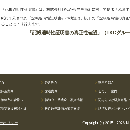
『記帳適時性証明書
』
は、株式会社TKCから当事務所に対して提供されます
紙に印刷された『記帳適時性証明書
』
の検証は、以下の「記帳適時性の
真正
ることにより行えます。
「記帳適時性証明書の真正性確認」（TKCグル
案内
経営理念
事務所紹介
税料金案内
交通案内
セミナー案内
・診療所の皆様へ
補助金・助成金・融資情報
関与先向け融資商品
革新等支援機関とは
経営改善計画の策定支援
経営改善オンデマン
ーポリシー
Copyright (c) 2015 - 2026 N