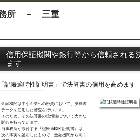
信用保証機関や銀行等から信頼される
ます
「記帳適時性証明書」で決算書の信用を高めます
金融機関は中小企業への融資において、決算書
データを使用した審査を行います。
そのため、その決算書の信頼性について大きな
関心を持っています。
当事務所が添付する
『記帳適時性証明書
』
は、
次の事実を証明したもので、金融機関から高く