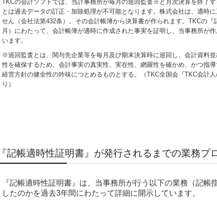
TKCの会計ソフトでは、当計事務所が毎月の巡回監査※と月次決算を終了
とは過去データの訂正・加除処理が不可能となります。株式会社は、適時に
せん（会社法第432条）。その会計帳簿から決算書が作られます。TKCの『
月）にわたって、会計帳簿が適時に作成された事実を証明し、当事務所が作
います。
※巡回監査とは、関与先企業等を毎月及び期末決算時に巡回し、会計資料並
性を確保するため、会計事実の真実性、実在性、網羅性を確かめ、かつ指導
経営方針の健全性の吟味につとめるものとする。（TKC全国会『TKC会計
り）
『記帳適時性証明書』が発行されるまでの業務プ
『記帳適時性証明書』は、当事務所が行う以下の業務（記帳
したのかを過去3年間にわたって詳細に開示しています。