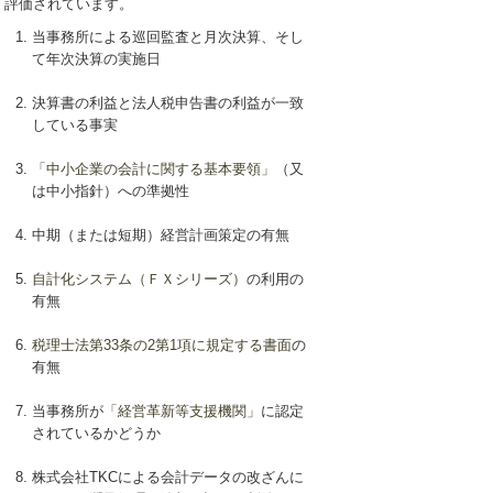
評価されています。
当事務所による巡回監査と月次決算、そし
て年次決算の実施日
決算書の利益と法人税申告書の利益が一致
している事実
「中小企業の会計に関する基本要領」
（又
は中小指針）への準拠性
中期（または短期）経営計画策定の有無
自計化システム（ＦＸシリーズ）
の利用の
有無
税理士法第33条の2第1項に規定する書面
の
有無
当事務所が
「経営革新等支援機関」
に認定
されているかどうか
株式会社TKCによる会計データの改ざんに