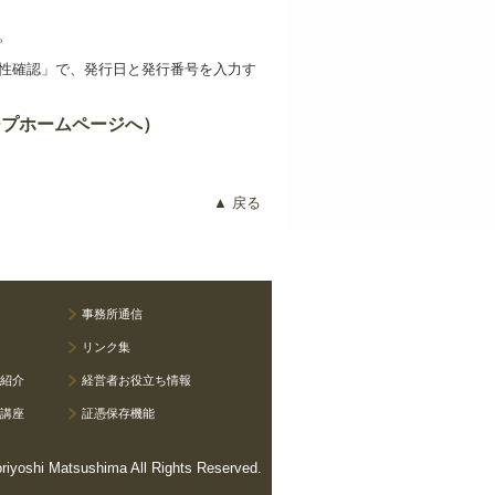
。
性確認」
で、発行日と発行番号を入力す
ープホームページへ）
▲ 戻る
事務所通信
リンク集
ご紹介
経営者お役立ち情報
ド講座
証憑保存機能
oriyoshi Matsushima All Rights Reserved.