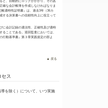
すると、自動的にロックがかかり、そのあ
正確な会計帳簿を作成しなければなりま
記帳適時性証明書』は、過去3年（36カ
成する決算書への信頼性向上に役立って
びに会計記録の適法性、正確性及び適時
することである。巡回監査においては、
人の行動基準書』第３章実践規定の部よ
▲ 戻る
ロセス
指導を除く）について、いつ実施