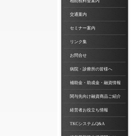
相続税料金案内
交通案内
セミナー案内
リンク集
お問合せ
病院・診療所の皆様へ
補助金・助成金・融資情報
関与先向け融資商品ご紹介
経営者お役立ち情報
TKCシステムQ&A