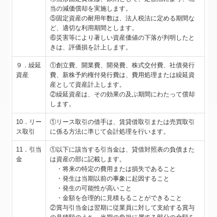
当の減価償却を実施します。
⑤固定資産の耐用年数は、法人税法に定める期間な
ど、適切な利用期間とします。
⑥災害等により著しい資産価値の下落が判明したと
きは、評価損を計上します。
９．繰延
①創立費、開業費、開発費、株式交付費、社債発行
資産
費、新株予約権付発行費は、費用処理または繰延資
産として資産計上します。
②繰延資産は、その効果の及ぶ期間にわたって償却
します。
10．リー
①リース取引の借手は、賃貸借取引または売買取引
ス取引
に係る方法に準じて会計処理を行います。
11．引当
①以下に該当する引当金は、貸借対照表の負債また
金
は資産の部に記載します。
・将来の特定の費用または損失であること
・発生は当期以前の事象に起因すること
・発生の可能性が高いこと
・金額を合理的に見積もることができること
②賞与引当金は翌期に従業員に対して支給する賞与