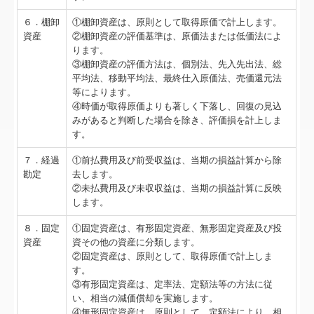
６．棚卸
①棚卸資産は、原則として取得原価で計上します。
資産
②棚卸資産の評価基準は、原価法または低価法によ
ります。
③棚卸資産の評価方法は、個別法、先入先出法、総
平均法、移動平均法、最終仕入原価法、売価還元法
等によります。
④時価が取得原価よりも著しく下落し、回復の見込
みがあると判断した場合を除き、評価損を計上しま
す。
７．経過
①前払費用及び前受収益は、当期の損益計算から除
勘定
去します。
②未払費用及び未収収益は、当期の損益計算に反映
します。
８．固定
①固定資産は、有形固定資産、無形固定資産及び投
資産
資その他の資産に分類します。
②固定資産は、原則として、取得原価で計上しま
す。
③有形固定資産は、定率法、定額法等の方法に従
い、相当の減価償却を実施します。
④無形固定資産は、原則として、定額法により、相