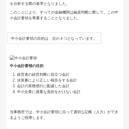
セミナー案内
を分析する際の基準となりました。
このことにより、すべての金融機関は融資判断に際して、この中
リンク集
小会計要領を尊重することとなりました。
お問合せ
中小会計要領の目的は、次の４つとなっています。
病院・診療所の皆様へ
補助金・助成金・融資情報
中小会計要領の目的
関与先向け融資商品ご紹介
経営者の経営判断に役立つ会計
経営者お役立ち情報
決算書により正しい報告をする会計
会計の実務慣行に配慮した会計
中小企業に過重な負担をかけない会計
TKCシステムQ&A
経営革新等支援機関とは
当事務所では、中小会計要領に沿って適切な記帳（入力）ができ
るようご指導します。
経営改善計画の策定支援