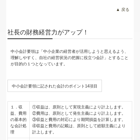
経営改善オンデマンド講座
▲ 戻る
証憑保存機能
社長の財務経営力がアップ！
中小会計要領は「中小企業の経営者が活用しようと思えるよう、
理解しやすく、自社の経営状況の把握に役立つ会計」とすること
が目的の１つとなっています。
中小会計要領
に記された会計のポイント14項目
１．収
①収益は、原則として実現主義により計上します。
益、費用
②費用は、原則として発生主義により計上します。
の基本的
③収益と費用の対応により期間損益を計算します。
な会計処
④収益と費用の記載は、原則として総額主義により
理
計上します。