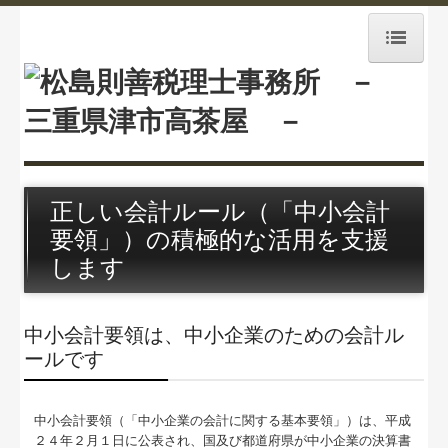
ホーム
業務案内
経営理念
正しい会計ルール（「中小会計
事務所紹介
要領」）の積極的な活用を支援
します
事務所通信
採用情報
中小会計要領は、中小企業のための会計ル
ールです
相続税料金案内
交通案内
中小会計要領（「中小企業の会計に関する基本要領」）は、平成
２４年２月１日に公表され、国及び都道府県が中小企業の決算書