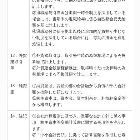
の見積額のうち、当期の負担に属する部分の金額を
計上します。
③退職給与引当金は退職一時金制度を採用している
場合には、当期末の退職給与に係る自己都合要支給
額を基に計上します。
④退職給付に係る拠出以後に追加的な負担が生じな
い制度を採用している場合には、毎期の掛金を費用
処理します。
12．外貨
①外貨建取引は、取引発生時の為替相場による円換
建取引
算額で計上します。
等
②外貨建金銭債権債務は、取得時または決算時の為
替相場による円換算額で計上します。
13．純資
①純資産は、資産の部の合計額から負債の部の合計
産
額を控除した額になります。
②株主資本は、資本金、資本剰余金、利益剰余金等
から構成します。
14．注記
①会社計算規則に基づき、重要な会計方針に係る事
項、株主資本等変動計算書に関する事項等を注記し
ます。
②「中小会計要領」に拠って計算書類を作成した場