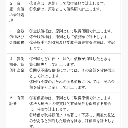
２．資
①資産は、原則として取得価額で計上します。
産、負債
②負債は、原則として債務額で計上します。
の会計処
理
３．金銭
①金銭債権は、原則として取得価額で計上します。
債権及び
②金銭債権は、原則として債務額で計上します。
金銭債務
③受取手形割引額及び受取手形裏書譲渡額は、注記
します。
４．貸倒
①倒産などに伴い、法的に債権が消滅したときは、
損失、貸
貸倒損失として計上します。
倒引当金
②回収不能な債権については、その金額を貸倒損失
として計上します。
③回収不能のおそれのある債権については、その金
額を貸倒引当金として計上します。
５．有価
①有価証券は、原則として取得原価で計上します。
証券
②法人税法上の売買目的有価証券を保有する場合
は、時価で計上します。
③時価が取得原価よりも著しく下落し、回復の見込
みがあると判断した場合を除き、評価損を計上しま
す。