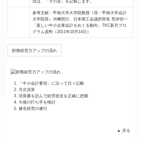
合は、「その旨」を記載します。
参考文献：甲南大学大学院教授（現・甲南大学会計
大学院長）河﨑照行、日本商工会議所部長 荒井恒一
「新しい中小企業会計をめぐる動向」TKC新月プロ
グラム資料（2011年10月14日）
財務経営力アップの流れ
「中小会計要領」に沿って日々記帳
月次決算
決算書を読んで経営状況を正確に把握
今後の打ち手を検討
健全経営の遂行
▲ 戻る