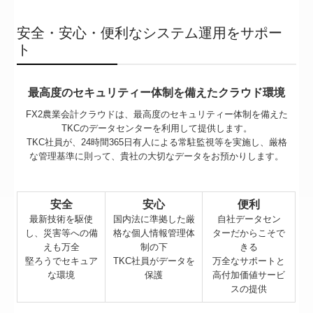
安全・安心・便利なシステム運用をサポー
ト
最高度のセキュリティー体制を備えたクラウド環境
FX2農業会計クラウドは、最高度のセキュリティー体制を備えた
TKCのデータセンターを利用して提供します。
TKC社員が、24時間365日有人による常駐監視等を実施し、厳格
な管理基準に則って、貴社の大切なデータをお預かりします。
安全
安心
便利
最新技術を駆使
国内法に準拠した厳
自社データセン
し、災害等への備
格な個人情報管理体
ターだからこそで
えも万全
制の下
きる
堅ろうでセキュア
TKC社員がデータを
万全なサポートと
な環境
保護
高付加価値サービ
スの提供