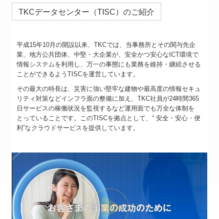
TKCデータセンター（TISC）のご紹介
平成15年10月の開設以来、TKCでは、当事務所とその関与先企
業、地方公共団体、中堅・大企業が、安全かつ安心なICT環境で
情報システムを利用し、万一の事態にも業務を維持・継続させる
ことができるようTISCを運営しています。
その最大の特長は、災害に強い堅牢な建物や最高度の情報セキュ
リティ対策などインフラ面の整備に加え、TKC社員が24時間365
日サービスの稼働状況を監視するなど運用面でも万全な体制を
とっていることです。このTISCを拠点として、“ 安全・安心・便
利”なクラウドサービスを提供しています。