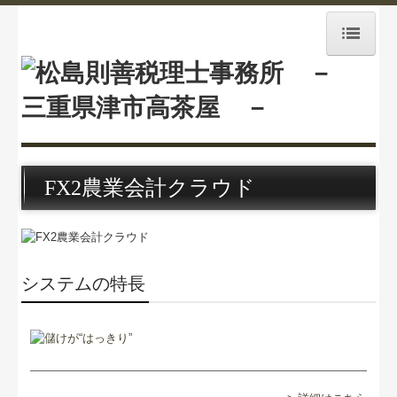
ホーム
業務案内
経営理念
FX2農業会計クラウド
事務所紹介
事務所通信
システムの特長
採用情報
相続税料金案内
交通案内