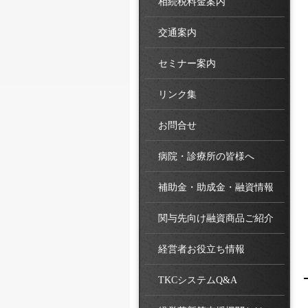
相続税料金案内
交通案内
セミナー案内
リンク集
お問合せ
病院・診療所の皆様へ
補助金・助成金・融資情報
関与先向け融資商品ご紹介
経営者お役立ち情報
TKCシステムQ&A