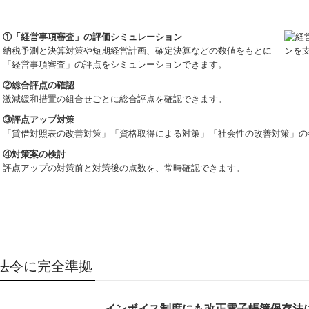
①「経営事項審査」の評価シミュレーション
納税予測と決算対策や短期経営計画、確定決算などの数値をもとに
「経営事項審査」の評点をシミュレーションできます。
②総合評点の確認
激減緩和措置の組合せごとに総合評点を確認できます。
③評点アップ対策
「貸借対照表の改善対策」「資格取得による対策」「社会性の改善対策」の
④対策案の検討
評点アップの対策前と対策後の点数を、常時確認できます。
法令に完全準拠
インボイス制度にも改正電子帳簿保存法